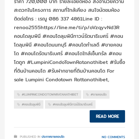
ราคา 720,000 บาท รายละเอียดห้อง สิ่งอำนวยความ
สะดวกในโครงการ สถานที่ใกล้เคียง สนใจนัดชมห้อง
ติดต่อโทร : เรณู 086 337 4861Line ID :
renoo2555https://line.me/ti/p/oVzqyvNd3R
คอนโดลุมพินี #คอนโดลุมพินีทาวน์รัตนาธิเบศร์ #คอน
โดลุมพินี #คอนโดนนทบุรี #คอนโดทำเลดี #ขายคอน
โด #คอนโดรัตนาธิเบศร์ #คอนโดใกล้เซ็นทรัล #คอน
โดถูก #LumpiniCondoTownRatanathibet #รับซื้อ
ที่ดินบ้านคอนโด #รับฝากขายที่ดินบ้านคอนโด For
sale Lumpini Condotown Rattanathibet,
#LUMPINICONDOTOWNRATANATHIBET
#ขายคอนโด
#คอนโดลุมพินี
#คอนโดลุมพินีทาวน์รัตนาธิเบศร์
READ MORE
PUBLISHED IN
ประกาศขายคอนโด
NO COMMENTS