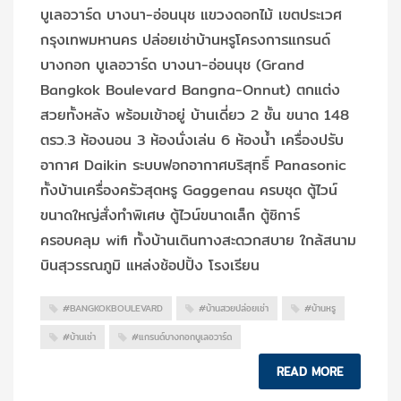
บูเลอวาร์ด บางนา-อ่อนนุช แขวงดอกไม้ เขตประเวศ
กรุงเทพมหานคร ปล่อยเช่าบ้านหรูโครงการแกรนด์
บางกอก บูเลอวาร์ด บางนา-อ่อนนุช (Grand
Bangkok Boulevard Bangna-Onnut) ตกแต่ง
สวยทั้งหลัง พร้อมเข้าอยู่ บ้านเดี่ยว 2 ชั้น ขนาด 148
ตรว.3 ห้องนอน 3 ห้องนั่งเล่น 6 ห้องน้ำ เครื่องปรับ
อากาศ Daikin ระบบฟอกอากาศบริสุทธิ์ Panasonic
ทั้งบ้านเครื่องครัวสุดหรู Gaggenau ครบชุด ตู้ไวน์
ขนาดใหญ่สั่งทำพิเศษ ตู้ไวน์ขนาดเล็ก ตู้ซิการ์
ครอบคลุม wifi ทั้งบ้านเดินทางสะดวกสบาย ใกล้สนาม
บินสุวรรณภูมิ แหล่งช้อปปิ้ง โรงเรียน
#BANGKOKBOULEVARD
#บ้านสวยปล่อยเช่า
#บ้านหรู
#บ้านเช่า
#แกรนด์บางกอกบูเลอวาร์ด
READ MORE