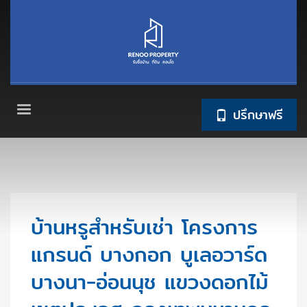
ปรึกษาฟรี
บ้านหรูสำหรับเช่า โครงการ
แกรนด์ บางกอก บูเลอวาร์ด
บางนา-อ่อนนุช แขวงดอกไม้