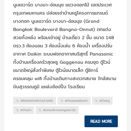
บูเลอวาร์ด บางนา-อ่อนนุช แขวงดอกไม้ เขตประเวศ
กรุงเทพมหานคร ปล่อยเช่าบ้านหรูโครงการแกรนด์
บางกอก บูเลอวาร์ด บางนา-อ่อนนุช (Grand
Bangkok Boulevard Bangna-Onnut) ตกแต่ง
สวยทั้งหลัง พร้อมเข้าอยู่ บ้านเดี่ยว 2 ชั้น ขนาด 148
ตรว.3 ห้องนอน 3 ห้องนั่งเล่น 6 ห้องน้ำ เครื่องปรับ
อากาศ Daikin ระบบฟอกอากาศบริสุทธิ์ Panasonic
ทั้งบ้านเครื่องครัวสุดหรู Gaggenau ครบชุด ตู้ไวน์
ขนาดใหญ่สั่งทำพิเศษ ตู้ไวน์ขนาดเล็ก ตู้ซิการ์
ครอบคลุม wifi ทั้งบ้านเดินทางสะดวกสบาย ใกล้สนาม
บินสุวรรณภูมิ แหล่งช้อปปิ้ง โรงเรียน
#BANGKOKBOULEVARD
#บ้านสวยปล่อยเช่า
#บ้านหรู
#บ้านเช่า
#แกรนด์บางกอกบูเลอวาร์ด
READ MORE