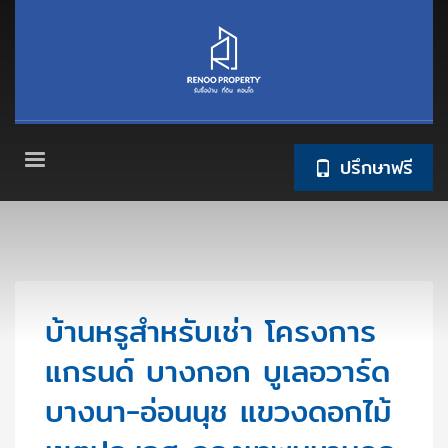
ปรึกษาฟรี
บ้านหรูสำหรับเช่า โครงการ
แกรนด์ บางกอก บูเลอวาร์ด
บางนา-อ่อนนุช แขวงดอกไม้