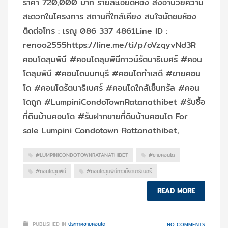
ราคา 720,000 บาท รายละเอียดห้อง สิ่งอำนวยความ
สะดวกในโครงการ สถานที่ใกล้เคียง สนใจนัดชมห้อง
ติดต่อโทร : เรณู 086 337 4861Line ID :
renoo2555https://line.me/ti/p/oVzqyvNd3R
คอนโดลุมพินี #คอนโดลุมพินีทาวน์รัตนาธิเบศร์ #คอน
โดลุมพินี #คอนโดนนทบุรี #คอนโดทำเลดี #ขายคอน
โด #คอนโดรัตนาธิเบศร์ #คอนโดใกล้เซ็นทรัล #คอน
โดถูก #LumpiniCondoTownRatanathibet #รับซื้อ
ที่ดินบ้านคอนโด #รับฝากขายที่ดินบ้านคอนโด For
sale Lumpini Condotown Rattanathibet,
#LUMPINICONDOTOWNRATANATHIBET
#ขายคอนโด
#คอนโดลุมพินี
#คอนโดลุมพินีทาวน์รัตนาธิเบศร์
READ MORE
PUBLISHED IN
ประกาศขายคอนโด
NO COMMENTS