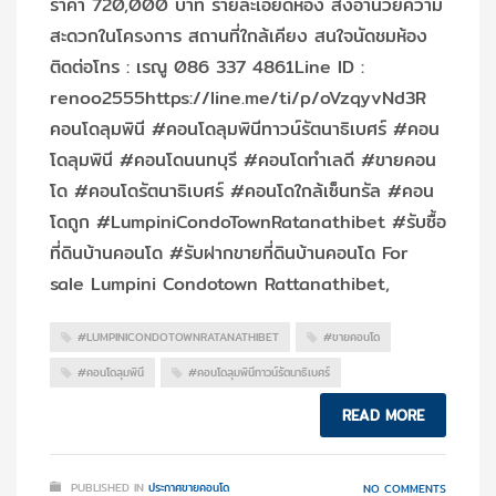
ราคา 720,000 บาท รายละเอียดห้อง สิ่งอำนวยความ
สะดวกในโครงการ สถานที่ใกล้เคียง สนใจนัดชมห้อง
ติดต่อโทร : เรณู 086 337 4861Line ID :
renoo2555https://line.me/ti/p/oVzqyvNd3R
คอนโดลุมพินี #คอนโดลุมพินีทาวน์รัตนาธิเบศร์ #คอน
โดลุมพินี #คอนโดนนทบุรี #คอนโดทำเลดี #ขายคอน
โด #คอนโดรัตนาธิเบศร์ #คอนโดใกล้เซ็นทรัล #คอน
โดถูก #LumpiniCondoTownRatanathibet #รับซื้อ
ที่ดินบ้านคอนโด #รับฝากขายที่ดินบ้านคอนโด For
sale Lumpini Condotown Rattanathibet,
#LUMPINICONDOTOWNRATANATHIBET
#ขายคอนโด
#คอนโดลุมพินี
#คอนโดลุมพินีทาวน์รัตนาธิเบศร์
READ MORE
PUBLISHED IN
ประกาศขายคอนโด
NO COMMENTS