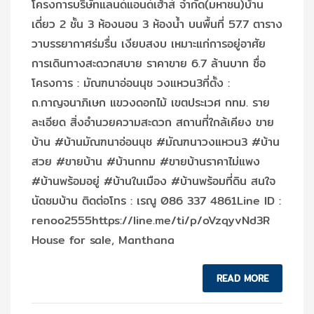
โครงการบริษัทแลนด์แอนด์เฮ้าส์ จำกัด(มหาชน)บ้าน
เดี่ยว 2 ชั้น 3 ห้องนอน 3 ห้องน้ำ บนพื้นที่ 57.7 ตาราง
วาบรรยากาศร่มรื่น เงียบสงบ เหมาะแก่การอยู่อาศัย
การเดินทางสะดวกสบาย ราคาขาย 6.7 ล้านบาท ชื่อ
โครงการ : มัณฑนาอ่อนนุช วงแหวน3ที่ตั้ง :
ถ.กาญจนาภิเษก แขวงดอกไม้ เขตประเวศ กทม. ราย
ละเอียด สิ่งอำนวยความสะดวก สถานที่ใกล้เคียง ขาย
บ้าน #บ้านมัณฑนาอ่อนนุช #มัณฑนาวงแหวน3 #บ้าน
สวย #ขายบ้าน #บ้านกทม #ขายบ้านราคาไม่แพง
#บ้านพร้อมอยู่ #บ้านในเมือง #บ้านพร้อมที่ดิน สนใจ
นัดชมบ้าน ติดต่อโทร : เรณู 086 337 4861Line ID :
renoo2555https://line.me/ti/p/oVzqyvNd3R
House for sale, Manthana
READ MORE