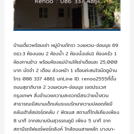
บ้านเดี่ยวพร้อมเช่า‬ ‪หมู่บ้านภัทรา‬ วงแหวน-อ่อนนุช 69
ตรว.3 ห้องนอน 2 ห้องน้ำ 2 ห้องนั่งเล่น1 ห้องครัว 1
ห้องทานข้าว พร้อมห้องแม่บ้านให้เช่าเดือนละ 25,000
บาท มัดจำ 2 เดือน ล่วงหน้า 1 เดือนค่ะสนใจนัดดูบ้าน
โทร 086 337 4861 นกLine ID. renoo2555ที่ตั้ง
ถนนสุขาภิบาล 2 วงแหวนฯ-อ่อนนุช เขตประเวศ
กรุงเทพฯ สิ่งอำนวยความสะดวกมีสระว่ายน้ำสวน
สาธารณะมีสนามเด็กเล่นระบบรักษาความปลอดภัยมี
คลับเฮ้าส์สปอร์ตคลับ / ฟิตเนส สถานที่ใกล้เคียงเพียง
8 นาที จากสนามบินสุวรรณภูมิ เพียง 5 นาที จาก
สถานีรถไฟแอร์พอร์ตลิงค์ ใกล้ถนนสายหลัก บางนา-