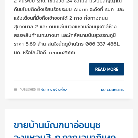
2 คันระบบ รภป. เข้มงวด 24 ชั่วโมง มีระบบสัญญาณ
กันขโมยติดตั้งเรียบร้อยระบบ Alarm จะดังที่ รปภ. และ
แจ้งเตือนที่มือถือเข้าออกได้ 2 ทาง ทั้งทางถนน
สุขาภิบาล 2 และ ถนนเลียบวงแหวนอ่อนนุชใกล้ห้าง
สรรพสินค้าเมกะบางนา และใกล้สนามบินสุวรรณภูมิ
ราคา 5.69 ล้าน สนใจนัดดูบ้านโทร 086 337 4861.
นก. หรือไลน์ไอดี. renoo2555
READ MORE
PUBLISHED IN
ประกาศขายบ้านเดี่ยว
NO COMMENTS
ขายบ้านมัณฑนาอ่อนนุช
วงแหวน3 ถ.กาญจนาภิเษก