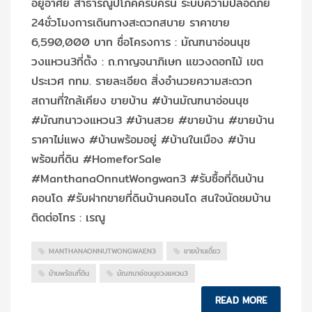
อยู่อาศัย สาธารณูปโภคครบครัน ระบบความปลอดภัย
24ชั่วโมงการเดินทางสะดวกสบาย ราคาขาย
6,590,000 บาท ชื่อโครงการ : มัณฑนาอ่อนนุช
วงแหวน3ที่ตั้ง : ถ.กาญจนาภิเษก แขวงดอกไม้ เขต
ประเวศ กทม. รายละเอียด สิ่งอำนวยความสะดวก
สถานที่ใกล้เคียง ขายบ้าน #บ้านมัณฑนาอ่อนนุช
#มัณฑนาวงแหวน3 #บ้านสวย #ขายบ้าน #ขายบ้าน
ราคาไม่แพง #บ้านพร้อมอยู่ #บ้านในเมือง #บ้าน
พร้อมที่ดิน #HomeforSale
#ManthanaOnnutWongwan3 #รับซื้อที่ดินบ้าน
คอนโด #รับฝากขายที่ดินบ้านคอนโด สนใจนัดชมบ้าน
ติดต่อโทร : เรณู
MANTHANAONNUTWONGWAEN3
ขายบ้านเดี่ยว
บ้านพร้อมที่ดิน
มัณฑนาอ่อนนุชวงแหวน3
READ MORE