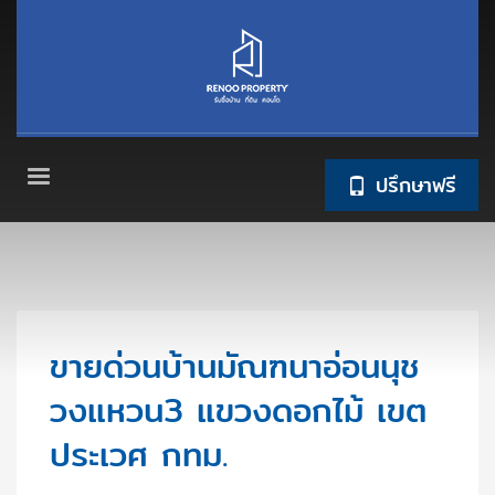
ปรึกษาฟรี
ขายด่วนบ้านมัณฑนาอ่อนนุช
วงแหวน3 แขวงดอกไม้ เขต
ประเวศ กทม.