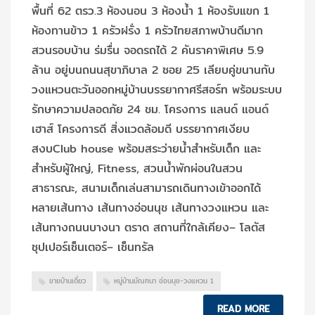
พื้นที่ 62 ตรว.3 ห้องนอน 3 ห้องน้ำ 1 ห้องรับแขก 1
ห้องทานข้าว 1 ครัวฝรั่ง 1 ครัวไทยสภาพบ้านดีมาก
สวนรอบบ้าน ร่มรื่น จอดรถได้ 2 คันราคาพิเศษ 5.9
ล้าน อยู่บนถนนสุขาภิบาล 2 ซอย 25 เลียบคู่ขนานกับ
วงแหวนตะวันออกหมู่บ้านบรรยากาศรีสอร์ท พร้อมระบบ
รักษาความปลอดภัย 24 ชม. โครงการ แลนด์ แอนด์
เฮาส์ โครงการดี สิ่งแวดล้อมดี บรรยากาศเงียบ
สงบClub house พร้อมสระว่ายน้ำสำหรับเด็ก และ
สำหรับผู้ใหญ่, Fitness, สวนน้ำพักผ่อนในสวน
สาธารณะ, สนามเด็กเล่นสามารถเดินทางเข้าออกได้
หลายเส้นทาง เส้นทางอ่อนนุช เส้นทางวงแหวน และ
เส้นทางถนนบางนา ตราด สถานที่ใกล้เคียง– โลตัส
ซุปเปอร์เซ็นเตอร์– เซ็นทรัล
ขายบ้านเดี่ยว
หมู่บ้านมัณฑนา อ่อนนุช-วงแหวน 1
READ MORE