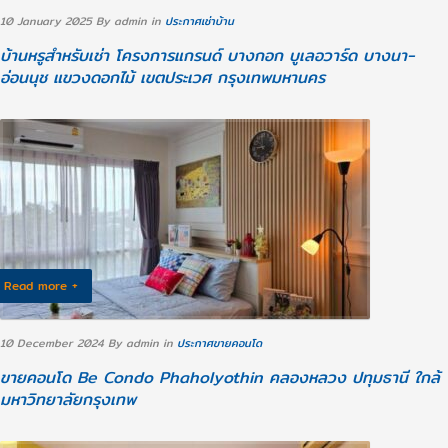
10 January 2025
By admin
in
ประกาศเช่าบ้าน
บ้านหรูสำหรับเช่า โครงการแกรนด์ บางกอก บูเลอวาร์ด บางนา-
อ่อนนุช แขวงดอกไม้ เขตประเวศ กรุงเทพมหานคร
Read more +
10 December 2024
By admin
in
ประกาศขายคอนโด
ขายคอนโด Be Condo Phaholyothin คลองหลวง ปทุมธานี ใกล้
มหาวิทยาลัยกรุงเทพ