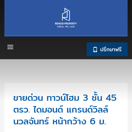
ปรึกษาฟรี
ขายด่วน ทาวน์โฮม 3 ชั้น 45
ตรว. ไดมอนด์ แกรนด์วิลล์
นวลจันทร์ หน้ากว้าง 6 ม.