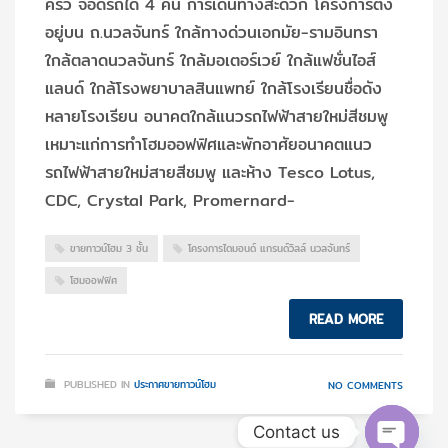
ครัว จอดรถได้ 4 คัน การเดินทางสะดวก โครงการตั้ง
อยู่บน ถ.นวลจันทร์ ใกล้ทางด่วนเอกมัย-รามอินทรา
ใกล้ตลาดนวลจันทร์ ใกล้มอเตอร์เวย์ ใกล้แฟชั่นไอส์
แลนด์ ใกล้โรงพยาบาลสินแพทย์ ใกล้โรงเรียนชื่อดัง
หลายโรงเรียน อนาคตใกล้แนวรถไฟฟ้าสายใหม่สีชมพู
เหมาะแก่การทำโฮมออฟฟิศและพักอาศัยอนาคตแนว
รถไฟฟ้าสายใหม่สายสีชมพู และห้าง Tesco Lotus,
CDC, Crystal Park, Promernard-
ขายทาวน์โฮม 3 ชั้น
โครงการไดมอนด์ แกรนด์วิลล์ นวลจันทร์
โฮมออฟฟิศ
READ MORE
PUBLISHED IN
ประกาศขายทาวน์โฮม
NO COMMENTS
Contact us