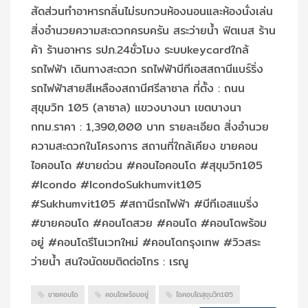
สัดส่วนทำอาหารกลิ่นไม่รบกวนห้องนอนและห้องนั่งเล่น
สิ่งอำนวยความสะดวกครบครัน สระว่ายน้ำ ฟิตเนส ร้าน
ค้า ร้านอาหาร รปภ.24ชั่วโมง ระบบkeycardใกล้
รถไฟฟ้า เดินทางสะดวก รถไฟฟ้าบีทีเอสสถานีแบร์ริ่ง
รถไฟฟ้าสายสีเหลืองสถานีศรีลาซาล ที่ตั้ง : ถนน
สุขุมวิท 105 (ลาซาล) แขวงบางนา เขตบางนา
กทม.ราคา : 1,390,000 บาท รายละเอียด สิ่งอำนวย
ความสะดวกในโครงการ สถานที่ใกล้เคียง ขายคอน
ไอคอนโด #ขายด่วน #คอนไอคอนโด #สุขุมวิท105
#Icondo #IcondoSukhumvit105
#Sukhumvit105 #สถานีรถไฟฟ้า #บีทีเอสแบริ่ง
#ขายคอนโด #คอนโดสวย #คอนโด #คอนโดพร้อม
อยู่ #คอนโดรีโนเวทใหม่ #คอนโดกรุงเทพ #วิวสระ
ว่ายน้ำ สนใจนัดชมติดต่อโทร : เรณู
ขายคอนโด
คอนโดพร้อมอยู่
ไอคอนโดสุขุมวิท105