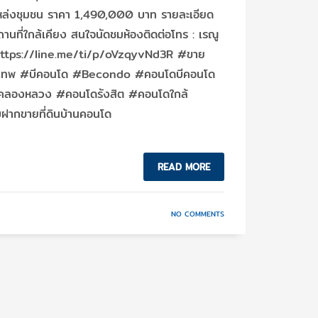
แหล่งชุมชน ราคา 1,490,000 บาท รายละเอียด
ที่ใกล้เคียง สนใจนัดชมห้องติดต่อโทร : เรณู
ttps://line.me/ti/p/oVzqyvNd3R #ขาย
งเทพ #บีคอนโด #Becondo #คอนโดบีคอนโด
คลองหลวง #คอนโดรังสิต #คอนโดใกล้
ับฝากขายที่ดินบ้านคอนโด
READ MORE
NO COMMENTS