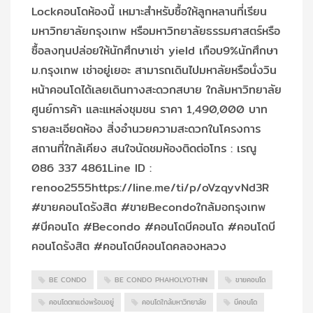
Lockคอนโดห้องนี้ เหมาะสำหรับซื้อให้ลูกหลานที่เรียน
มหาวิทยาลัยกรุงเทพ หรือมหาวิทยาลัยธรรมศาสตร์หรือ
ซื้อลงทุนปล่อยให้นักศึกษาเช่า yield เกือบ9%นักศึกษา
ม.กรุงเทพ เช่าอยู่เยอะ สามารถเดินไปมหาลัยหรือนั่งวิน
หน้าคอนโดได้เลยเดินทางสะดวกสบาย ใกล้มหาวิทยาลัย
ศูนย์การค้า และแหล่งชุมชน ราคา 1,490,000 บาท
รายละเอียดห้อง สิ่งอำนวยความสะดวกในโครงการ
สถานที่ใกล้เคียง สนใจนัดชมห้องติดต่อโทร : เรณู
086 337 4861Line ID :
renoo2555https://line.me/ti/p/oVzqyvNd3R
#ขายคอนโดรังสิต #ขายBecondoใกล้มอกรุงเทพ
#บีคอนโด #Becondo #คอนโดบีคอนโด #คอนโดบี
คอนโดรังสิต #คอนโดบีคอนโดคลองหลวง
BE CONDO
BE CONDO PHAHOLYOTHIN
ขายคอนโด
คอนโดตกแต่งพร้อมอยู่
คอนโดใกล้มหาวิทยาลัย
บีคอนโด