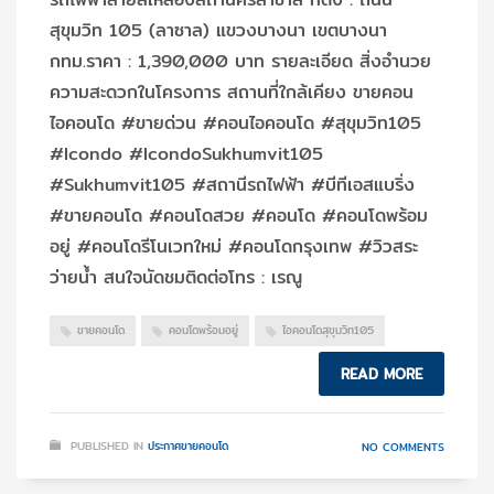
สุขุมวิท 105 (ลาซาล) แขวงบางนา เขตบางนา
กทม.ราคา : 1,390,000 บาท รายละเอียด สิ่งอำนวย
ความสะดวกในโครงการ สถานที่ใกล้เคียง ขายคอน
ไอคอนโด #ขายด่วน #คอนไอคอนโด #สุขุมวิท105
#Icondo #IcondoSukhumvit105
#Sukhumvit105 #สถานีรถไฟฟ้า #บีทีเอสแบริ่ง
#ขายคอนโด #คอนโดสวย #คอนโด #คอนโดพร้อม
อยู่ #คอนโดรีโนเวทใหม่ #คอนโดกรุงเทพ #วิวสระ
ว่ายน้ำ สนใจนัดชมติดต่อโทร : เรณู
ขายคอนโด
คอนโดพร้อมอยู่
ไอคอนโดสุขุมวิท105
READ MORE
PUBLISHED IN
ประกาศขายคอนโด
NO COMMENTS