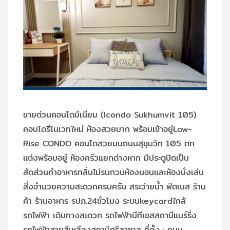
ขายด่วนคอนโดมีเนียม (Icondo Sukhumvit 105)
คอนโดรีโนเวทใหม่ ห้องสวยมาก พร้อมเข้าอยู่Low-
Rise CONDO คอนโดสวยบนถนนสุขุมวิท 105 ตก
แต่งพร้อมอยู๋ ห้องครัวแยกต่างหาก มีประตูปิดเป็น
สัดส่วนทำอาหารกลิ่นไม่รบกวนห้องนอนและห้องนั่งเล่น
สิ่งอำนวยความสะดวกครบครัน สระว่ายน้ำ ฟิตเนส ร้าน
ค้า ร้านอาหาร รปภ.24ชั่วโมง ระบบkeycardใกล้
รถไฟฟ้า เดินทางสะดวก รถไฟฟ้าบีทีเอสสถานีแบร์ริ่ง
รถไฟฟ้าสายสีเหลืองสถานีศรีลาซาล ที่ตั้ง : ถนน