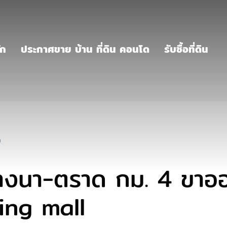
ัก
ประกาศขาย บ้าน ที่ดิน คอนโด
รับซื้อที่ดิน
น
างนา‬-ตราด กม. 4 ขาอ
iving mall