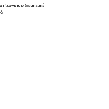
นา‬ ‪‎โรงพยาบาลไทยนครินทร์‬
ด้