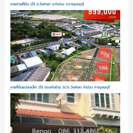
ขายด่วนที่ดิน 1ไร่ ต.วังศาลา อ.ท่าม่วง จ.กาญจนบุรี
ขายที่ดินแปลงเล็ก 1ไร่ ตรงกันข้าม SCG วังศาลา ท่าม่วง กาญจนบุรี