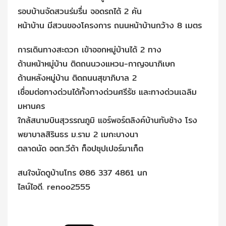
รอบบ้านจัดสวนร่มรื่น จอดรถได้ 2 คัน
หน้าบ้าน มีสวนของโครงการ ถนนหน้าบ้านกว้าง 8 เมตร
การเดินทางสะดวก เข้าออกหมู่บ้านได้ 2 ทาง
ด้านหน้าหมู่บ้าน ติดถนนวงแหวน-กาญจนาภิเษก
ด้านหลังหมู่บ้าน ติดถนนสุขาภิบาล 2
เชื่อมต่อทางด่วนได้ทั้งทางด่วนศรีรัช และทางด่วนเฉลิม
มหานคร
ใกล้สนามบินสุวรรณภูมิ แอร์พอร์ตลิงค์บ้านทับช้าง โรง
พยาบาลสิรินธร ม.ราม 2 เมกะบางนา
ตลาดนัด อตก.วีด้า ท็อปซุปเปอร์มาเก็ต
สนใจนัดดูบ้านโทร 086 337 4861 นก
ไลน์ไอดี. renoo2555